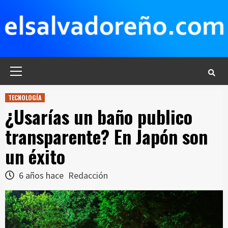
Saltar
al
contenido
Menú
principal
TECNOLOGÍA
¿Usarías un baño publico
transparente? En Japón son
un éxito
6 años hace
Redacción