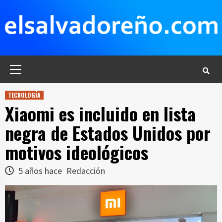
Saltar
al
contenido
Menú
principal
TECNOLOGÍA
Xiaomi es incluido en lista
negra de Estados Unidos por
motivos ideológicos
5 años hace
Redacción