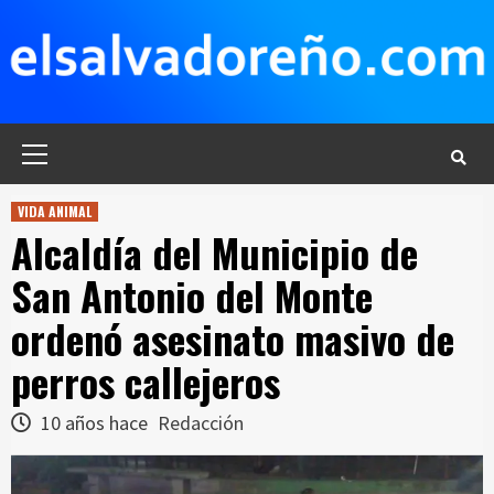
Saltar
al
contenido
Menú
principal
VIDA ANIMAL
Alcaldía del Municipio de
San Antonio del Monte
ordenó asesinato masivo de
perros callejeros
10 años hace
Redacción