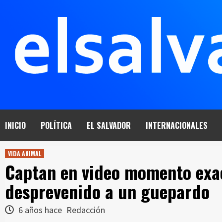
Saltar
al
contenido
INICIO
POLÍTICA
EL SALVADOR
INTERNACIONALES
VIDA ANIMAL
Captan en video momento exac
desprevenido a un guepardo
6 años hace
Redacción