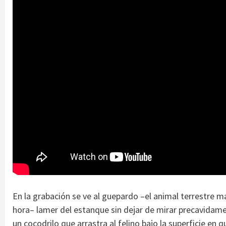
En la grabación se ve al guepardo –el animal terrestre m
hora– lamer del estanque sin dejar de mirar precavidame
un cocodrilo que arrastra al felino bajo la superficie en