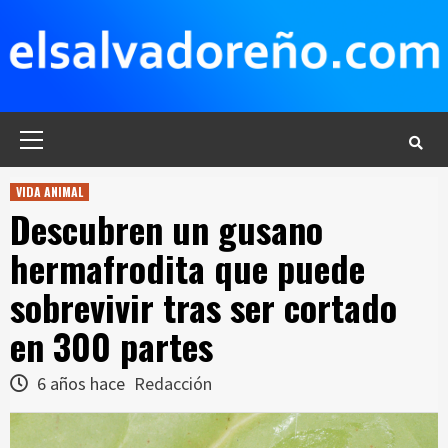
Saltar
al
contenido
Menú
principal
VIDA ANIMAL
Descubren un gusano
hermafrodita que puede
sobrevivir tras ser cortado
en 300 partes
6 años hace
Redacción