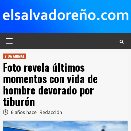
Saltar
al
contenido
Menú
principal
VIDA ANIMAL
Foto revela últimos
momentos con vida de
hombre devorado por
tiburón
6 años hace
Redacción