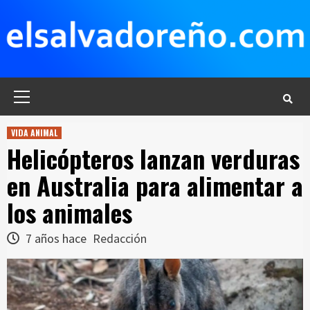
Saltar
al
contenido
Menú
principal
VIDA ANIMAL
Helicópteros lanzan verduras
en Australia para alimentar a
los animales
7 años hace
Redacción