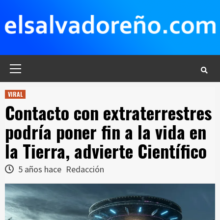
Saltar
al
contenido
Menú
principal
VIRAL
Contacto con extraterrestres
podría poner fin a la vida en
la Tierra, advierte Científico
5 años hace
Redacción