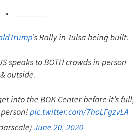
aldTrump
’s Rally in Tulsa being built.
TUS speaks to BOTH crowds in person –
 & outside.
et into the BOK Center before it’s full,
n person!
pic.twitter.com/7hoLFgzvLA
parscale)
June 20, 2020