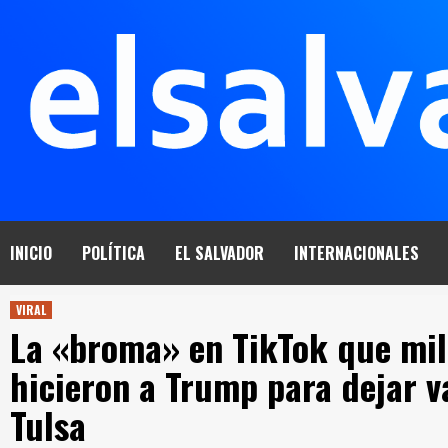
Saltar
al
contenido
INICIO
POLÍTICA
EL SALVADOR
INTERNACIONALES
VIRAL
La «broma» en TikTok que mil
hicieron a Trump para dejar va
Tulsa