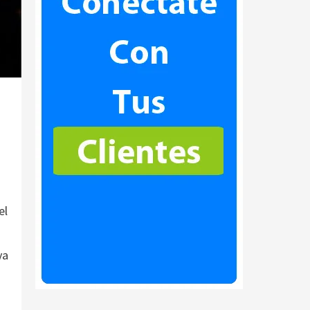
el
ya