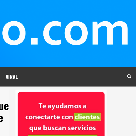
VIRAL
ue
e