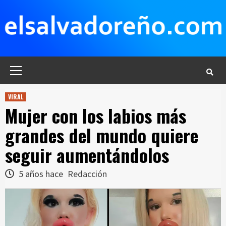
Saltar
al
contenido
Menú
principal
VIRAL
Mujer con los labios más
grandes del mundo quiere
seguir aumentándolos
5 años hace
Redacción