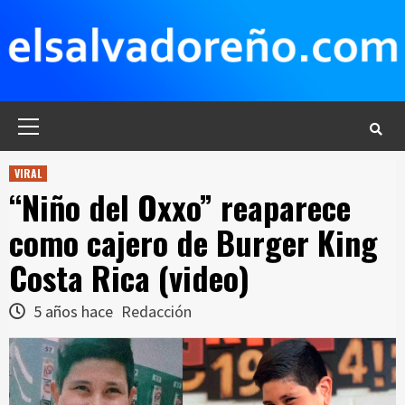
Saltar
al
contenido
Menú
principal
VIRAL
“Niño del Oxxo” reaparece
como cajero de Burger King
Costa Rica (video)
5 años hace
Redacción