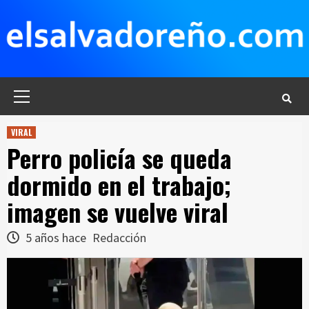
Saltar
al
contenido
Menú
principal
VIRAL
Perro policía se queda
dormido en el trabajo;
imagen se vuelve viral
5 años hace
Redacción