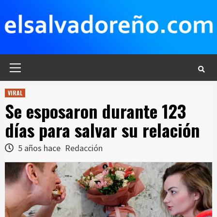
Saltar
al
contenido
Menú
principal
VIRAL
Se esposaron durante 123
días para salvar su relación
5 años hace
Redacción