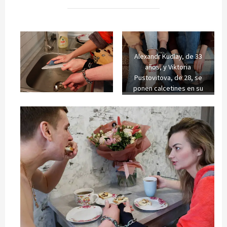
Alexandr Kudlay, de 33
años, y Viktoria
Pustovitova, de 28, se
ponen calcetines en su
apartamento en Járkov,
Ucrania. 5 de marzo de
2021. REUTERS/Gleb
Garanich