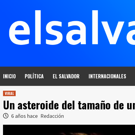
Saltar
al
contenido
INICIO
POLÍTICA
EL SALVADOR
INTERNACIONALES
VIRAL
Un asteroide del tamaño de un
6 años hace
Redacción