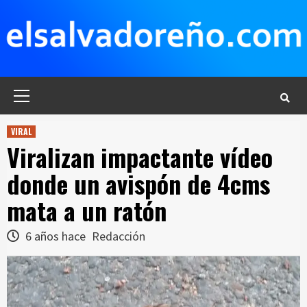
Saltar
al
contenido
Menú
principal
VIRAL
Viralizan impactante vídeo
donde un avispón de 4cms
mata a un ratón
6 años hace
Redacción