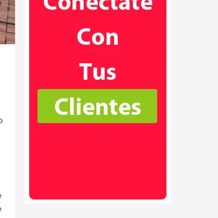
o
e
e