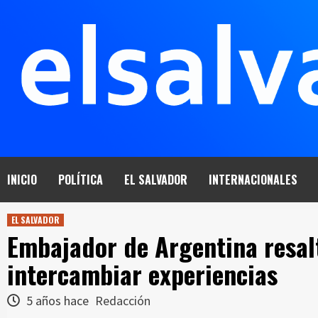
Saltar
al
contenido
INICIO
POLÍTICA
EL SALVADOR
INTERNACIONALES
EL SALVADOR
Embajador de Argentina resal
intercambiar experiencias
5 años hace
Redacción