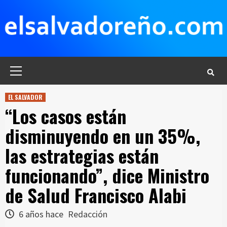
Saltar
al
contenido
Menú
principal
EL SALVADOR
“Los casos están
disminuyendo en un 35%,
las estrategias están
funcionando”, dice Ministro
de Salud Francisco Alabi
6 años hace
Redacción