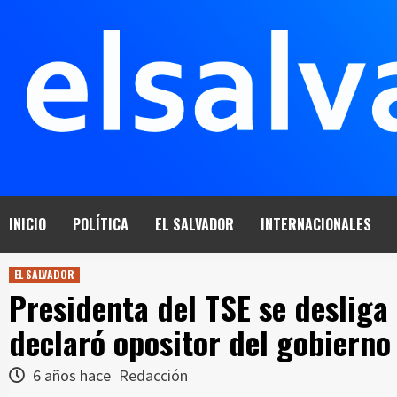
Saltar
al
contenido
INICIO
POLÍTICA
EL SALVADOR
INTERNACIONALES
EL SALVADOR
Presidenta del TSE se desliga
declaró opositor del gobierno
6 años hace
Redacción