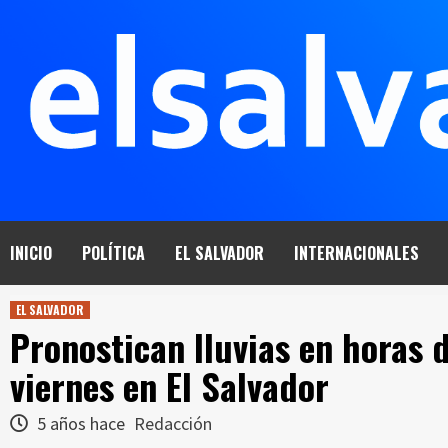
Saltar
al
contenido
INICIO
POLÍTICA
EL SALVADOR
INTERNACIONALES
EL SALVADOR
Pronostican lluvias en horas d
viernes en El Salvador
5 años hace
Redacción