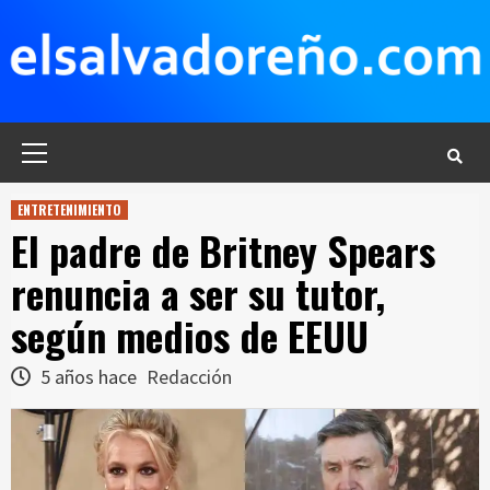
Saltar
al
contenido
Menú
principal
ENTRETENIMIENTO
El padre de Britney Spears
renuncia a ser su tutor,
según medios de EEUU
5 años hace
Redacción