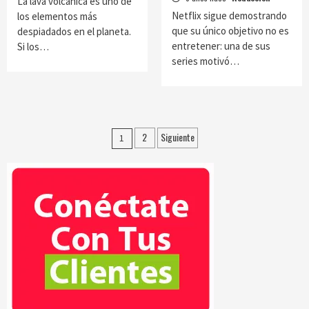
La lava volcánica es uno de
Netflix sigue demostrando
los elementos más
que su único objetivo no es
despiadados en el planeta.
entretener: una de sus
Si los…
series motivó…
Paginación
2
Siguiente
1
de
entradas