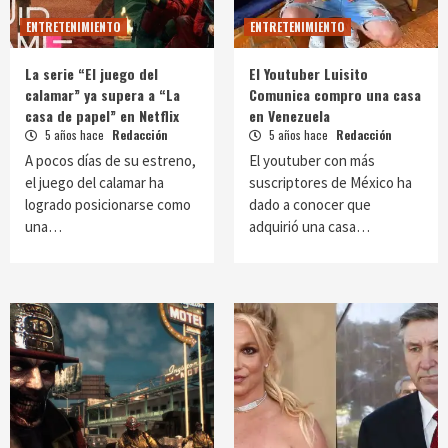
ENTRETENIMIENTO
ENTRETENIMIENTO
La serie “El juego del
El Youtuber Luisito
calamar” ya supera a “La
Comunica compro una casa
casa de papel” en Netflix
en Venezuela
5 años hace
Redacción
5 años hace
Redacción
A pocos días de su estreno,
El youtuber con más
el juego del calamar ha
suscriptores de México ha
logrado posicionarse como
dado a conocer que
una…
adquirió una casa…