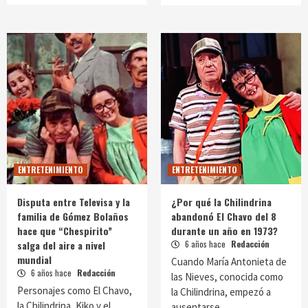
ENTRETENIMIENTO
ENTRETENIMIENTO
Disputa entre Televisa y la
¿Por qué la Chilindrina
familia de Gómez Bolaños
abandonó El Chavo del 8
hace que “Chespirito”
durante un año en 1973?
salga del aire a nivel
6 años hace
Redacción
mundial
Cuando María Antonieta de
6 años hace
Redacción
las Nieves, conocida como
Personajes como El Chavo,
la Chilindrina, empezó a
la Chilindrina, Kiko y el
ausentarse