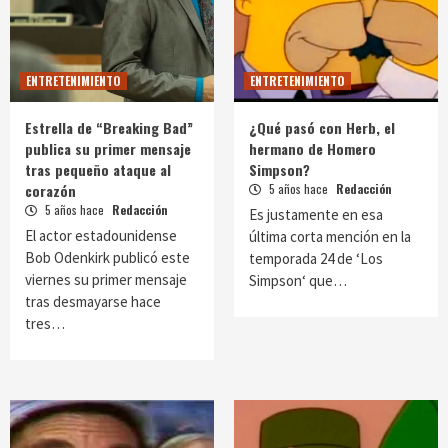
ENTRETENIMIENTO
ENTRETENIMIENTO
Estrella de “Breaking Bad”
¿Qué pasó con Herb, el
publica su primer mensaje
hermano de Homero
tras pequeño ataque al
Simpson?
corazón
5 años hace
Redacción
5 años hace
Redacción
Es justamente en esa
El actor estadounidense
última corta mención en la
Bob Odenkirk publicó este
temporada 24 de ‘Los
viernes su primer mensaje
Simpson‘ que…
tras desmayarse hace
tres…