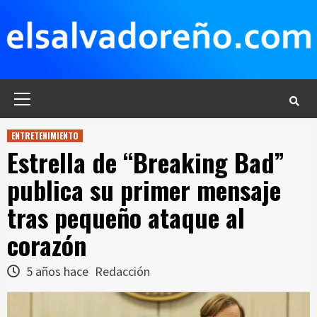
Saltar
al
contenido
Menú
principal
ENTRETENIMIENTO
Estrella de “Breaking Bad”
publica su primer mensaje
tras pequeño ataque al
corazón
5 años hace
Redacción