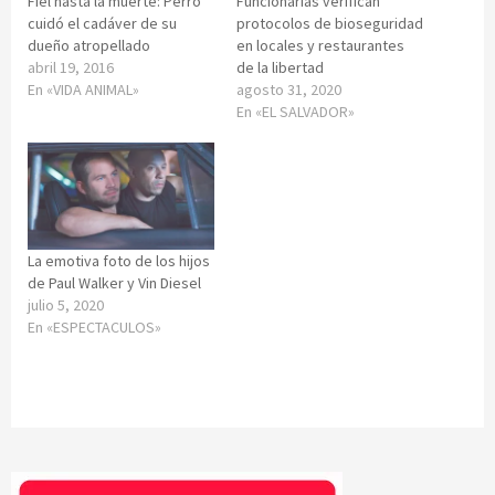
Fiel hasta la muerte: Perro
Funcionarias verifican
cuidó el cadáver de su
protocolos de bioseguridad
dueño atropellado
en locales y restaurantes
abril 19, 2016
de la libertad
En «VIDA ANIMAL»
agosto 31, 2020
En «EL SALVADOR»
La emotiva foto de los hijos
de Paul Walker y Vin Diesel
julio 5, 2020
En «ESPECTACULOS»