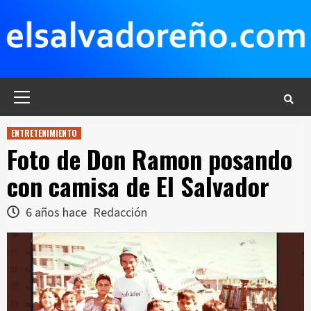
Saltar
al
contenido
Menú
principal
ENTRETENIMIENTO
Foto de Don Ramon posando
con camisa de El Salvador
6 años hace
Redacción