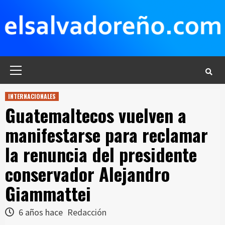
Saltar
al
contenido
Menú
principal
INTERNACIONALES
Guatemaltecos vuelven a
manifestarse para reclamar
la renuncia del presidente
conservador Alejandro
Giammattei
6 años hace
Redacción