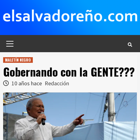
Saltar
al
contenido
Menú
principal
MALETÍN NEGRO
Gobernando con la GENTE???
10 años hace
Redacción