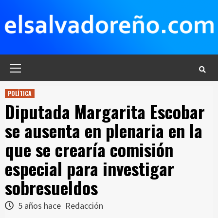
Saltar
al
contenido
Menú
principal
POLÍTICA
Diputada Margarita Escobar
se ausenta en plenaria en la
que se crearía comisión
especial para investigar
sobresueldos
5 años hace
Redacción