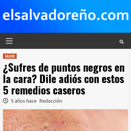
Saltar
al
contenido
Menú
principal
SALUD
¿Sufres de puntos negros en
la cara? Dile adiós con estos
5 remedios caseros
5 años hace
Redacción