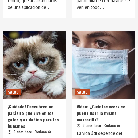
Unido) que analizan datos
pandemia de coronavirus se
de una aplicación de…
ven en todo…
SALUD
SALUD
¡Cuidado! Descubren un
Vídeo: ¿Cuántas veces se
parásito que vive en los
puede usar la misma
gatos y es dañino para los
mascarilla?
humanos
6 años hace
Redacción
6 años hace
Redacción
La vida útil depende del