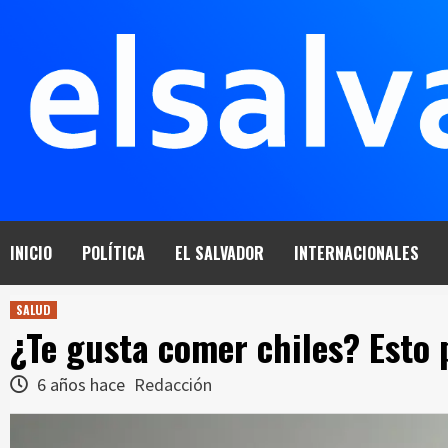
Saltar
al
contenido
INICIO
POLÍTICA
EL SALVADOR
INTERNACIONALES
SALUD
¿Te gusta comer chiles? Esto 
6 años hace
Redacción