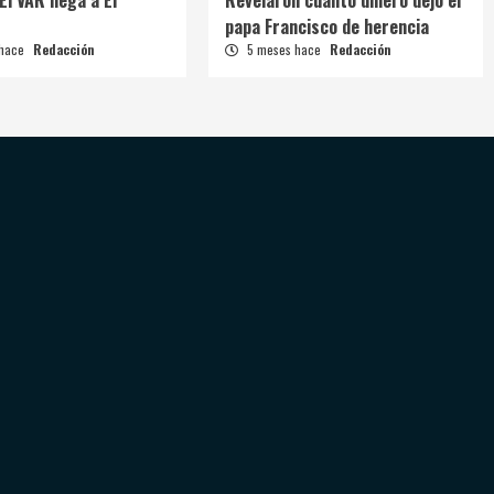
El VAR llega a El
Revelaron cuánto dinero dejó el
papa Francisco de herencia
 hace
Redacción
5 meses hace
Redacción