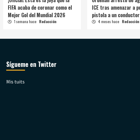
¡Oficial! Esta es la joya que la
Ordenan arresto de ag
FIFA acaba de coronar como el
ICE tras amenazar a p
Mejor Gol del Mundial 2026
pistola a un conductor
1 semana hace
Redacción
4 meses hace
Redacción
Sígueme en Twitter
Mis tuits