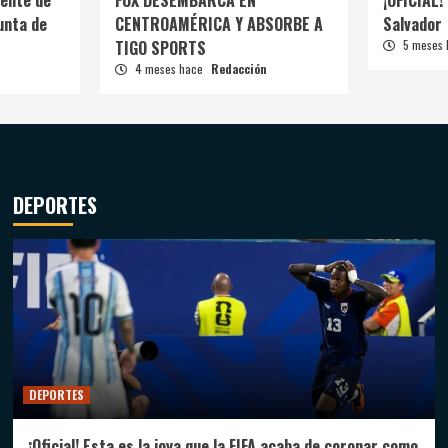
ente de
FOX DESEMBARCA EN
¡OFICIAL! 
unta de
CENTROAMÉRICA Y ABSORBE A
Salvador
TIGO SPORTS
5 meses
4 meses hace
Redacción
DEPORTES
DEPORTES
¡Oficial! Esta es la joya que la FIFA acaba de coronar como