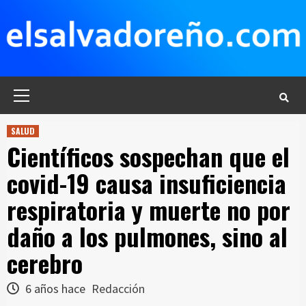
Saltar
al
contenido
Menú
principal
SALUD
Científicos sospechan que el
covid-19 causa insuficiencia
respiratoria y muerte no por
daño a los pulmones, sino al
cerebro
6 años hace
Redacción