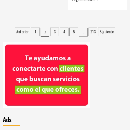
Paginación
Anterior
1
3
4
5
213
Siguiente
2
…
de
entradas
Ads