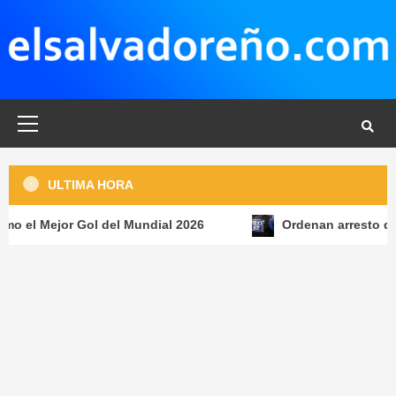
Saltar
al
contenido
Menú
principal
ULTIMA HORA
 del Mundial 2026
Ordenan arresto de agente de ICE tr