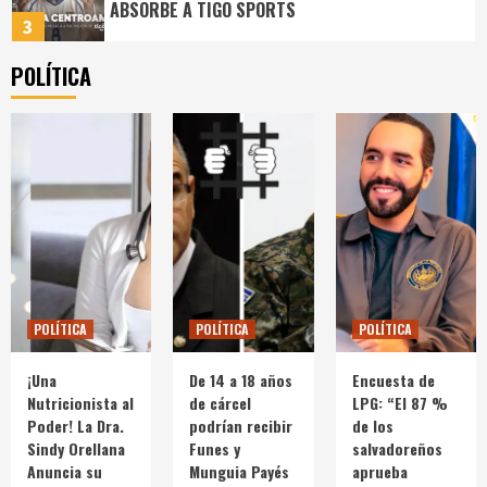
ABSORBE A TIGO SPORTS
3
POLÍTICA
DEPORTES
¡OFICIAL! El VAR llega a El Salvador
4
INTERNACIONALES
Revelaron cuánto dinero dejó el papa Francisco
de herencia
5
DEPORTES
POLÍTICA
POLÍTICA
POLÍTICA
¡Oficial! Esta es la joya que la FIFA acaba de
coronar como el Mejor Gol del Mundial 2026
¡Una
De 14 a 18 años
Encuesta de
1
Nutricionista al
de cárcel
LPG: “El 87 %
Poder! La Dra.
podrían recibir
de los
Sindy Orellana
Funes y
salvadoreños
INTERNACIONALES
Ordenan arresto de agente de ICE tras
Anuncia su
Munguia Payés
aprueba