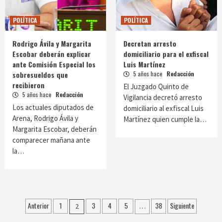
POLÍTICA
POLÍTICA
Rodrigo Ávila y Margarita
Decretan arresto
Escobar deberán explicar
domiciliario para el exfiscal
ante Comisión Especial los
Luis Martínez
sobresueldos que
5 años hace
Redacción
recibieron
El Juzgado Quinto de
5 años hace
Redacción
Vigilancia decretó arresto
Los actuales diputados de
domiciliario al exfiscal Luis
Arena, Rodrigo Ávila y
Martínez quien cumple la…
Margarita Escobar, deberán
comparecer mañana ante
la…
Paginación
Anterior
1
3
4
5
38
Siguiente
2
…