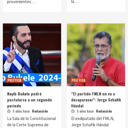
la…
provenientes…
POLÍTICA
POLÍTICA
Nayib Bukele podrá
“El partido FMLN no va a
postularse a un segundo
desaparecer”: Jorge Schafik
periodo
Hándal
5 años hace
Redacción
5 años hace
Redacción
La Sala de lo Constitucional
El exdiputado del FMLN,
de la Corte Suprema de
Jorge Schafik Hándal